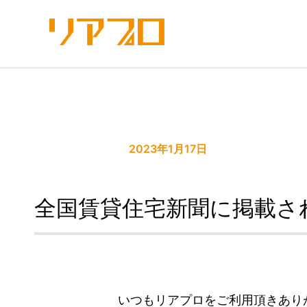
内
容
を
ス
キ
ッ
プ
2023年1月17日
全国賃貸住宅新聞に掲載さ
いつもリアプロをご利用頂きあり